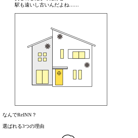
駅も遠いし古いんだよね……
なんでReINN？
選ばれる
3
つの理由